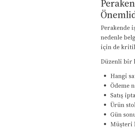
Peraken
Önemlid
Perakende iş
nedenle belg
için de kriti
Düzenli bir 
Hangi sa
Ödeme na
Satış ipt
Ürün sto
Gün sonu
Müşteri 