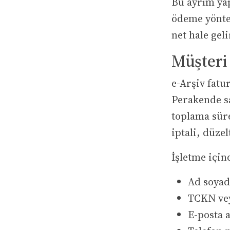
Bu ayrım yap
ödeme yöntem
net hale geli
Müşteri 
e-Arşiv fatu
Perakende sa
toplama süre
iptali, düze
İşletme için
Ad soyad
TCKN ve
E-posta 