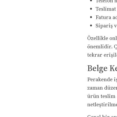
Telefon 
Teslimat
Fatura a
Sipariş 
Özellikle on
önemlidir. Ç
tekrar erişil
Belge K
Perakende iş
zaman düzen
ürün teslim 
netleştirilme