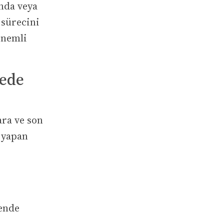
ında veya
 sürecini
önemli
rede
ara ve son
ş yapan
kende