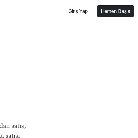
Giriş Yap
Hemen Başla
dan satış,
a satışı