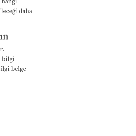
, hangi
ileceği daha
rın
r.
 bilgi
ilgi belge