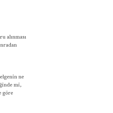
ğru alınması
sonradan
belgenin ne
iğinde mi,
e göre