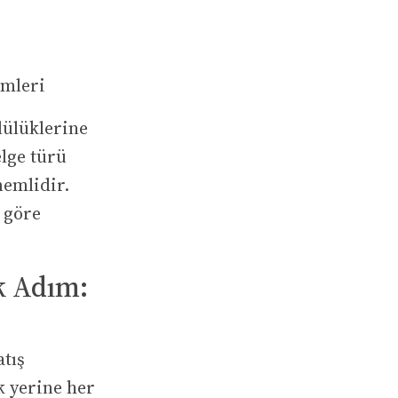
emleri
mlülüklerine
elge türü
nemlidir.
 göre
lk Adım:
tış
k yerine her