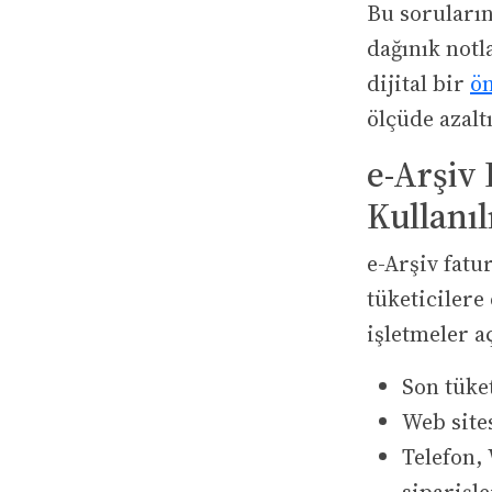
Bu soruların
dağınık notl
dijital bir
ö
ölçüde azaltı
e-Arşiv
Kullanıl
e-Arşiv fatu
tüketicilere
işletmeler aç
Son tüket
Web site
Telefon,