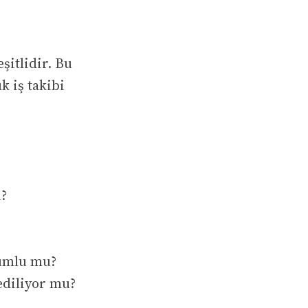
şitlidir. Bu
k iş takibi
ı?
mlu mu?
ediliyor mu?