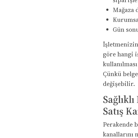
siparişle
Mağaza dı
Kurumsal
Gün sonun
İşletmenizin
göre hangi i
kullanılması
Çünkü belge 
değişebilir.
Sağlıklı
Satış Ka
Perakende be
kanallarını 