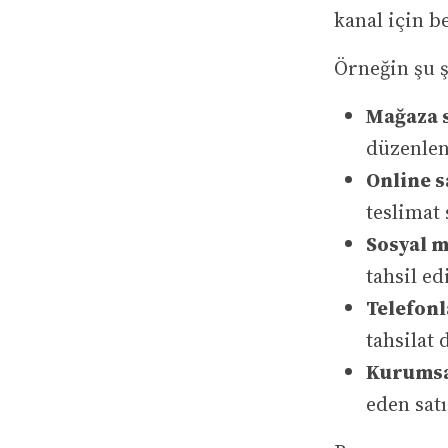
kanal için b
Örneğin şu ş
Mağaza s
düzenlen
Online s
teslimat 
Sosyal m
tahsil ed
Telefonl
tahsilat
Kurumsa
eden sat