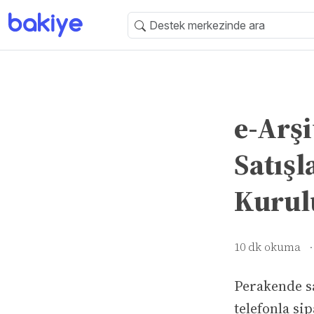
e-Arşi
Satışl
Kurul
10 dk okuma
·
Perakende sa
telefonla si