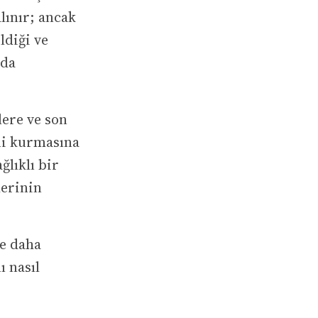
lınır; ancak
ldiği ve
nda
lere ve son
eni kurmasına
ğlıklı bir
lerinin
le daha
ı nasıl