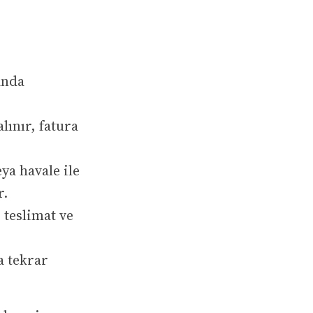
anda
lınır, fatura
ya havale ile
r.
 teslimat ve
a tekrar