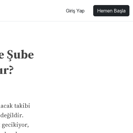
Giriş Yap
Hemen Başla
ve Şube
ır?
lacak takibi
değildir.
 gecikiyor,