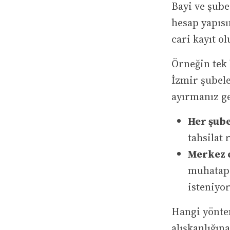
Bayi ve şube 
hesap yapısı
cari kayıt ol
Örneğin tek 
İzmir şubele
ayırmanız ge
Her şube
tahsilat
Merkez c
muhatap 
isteniyor
Hangi yöntem
alışkanlığın