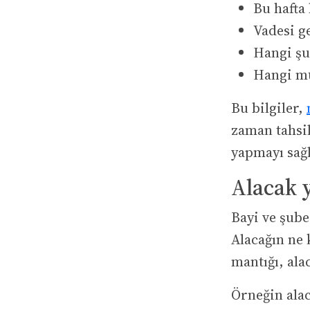
Bu hafta
Vadesi g
Hangi şu
Hangi mü
Bu bilgiler,
zaman tahsil
yapmayı sağl
Alacak 
Bayi ve şube
Alacağın ne 
mantığı, ala
Örneğin alac