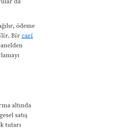
rular da
ağılır, ödeme
lir. Bir
cari
 panelden
rlamayı
irma altında
gesel satış
k tutarı