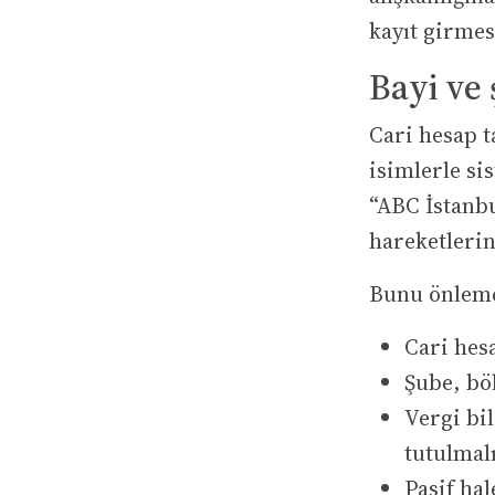
kayıt girmes
Bayi ve 
Cari hesap t
isimlerle si
“ABC İstanbu
hareketlerin
Bunu önleme
Cari hesa
Şube, böl
Vergi bil
tutulmalı
Pasif hal