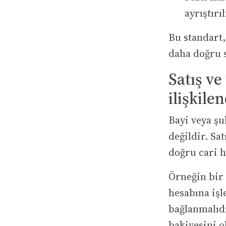
ayrıştırı
Bu standart,
daha doğru 
Satış ve
ilişkile
Bayi veya şu
değildir. Sat
doğru cari h
Örneğin bir 
hesabına işl
bağlanmalıdı
bakiyesini o