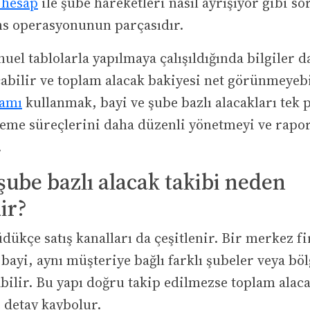
 hesap
ile şube hareketleri nasıl ayrışıyor gibi so
ns operasyonunun parçasıdır.
uel tablolarla yapılmaya çalışıldığında bilgiler d
çabilir ve toplam alacak bakiyesi net görünmeyebi
ramı
kullanmak, bayi ve şube bazlı alacakları tek
deme süreçlerini daha düzenli yönetmeyi ve rapo
.
şube bazlı alacak takibi neden
ir?
dükçe satış kanalları da çeşitlenir. Bir merkez f
 bayi, aynı müşteriye bağlı farklı şubeler veya böl
abilir. Bu yapı doğru takip edilmezse toplam alaca
 detay kaybolur.