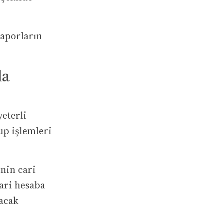
raporların
la
yeterli
sup işlemleri
inin cari
cari hesaba
lacak