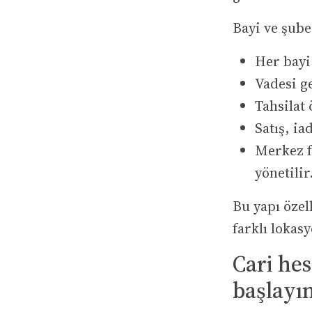
Bayi ve şube
Her bayi
Vadesi ge
Tahsilat 
Satış, i
Merkez fi
yönetilir
Bu yapı özel
farklı lokas
Cari he
başlayı