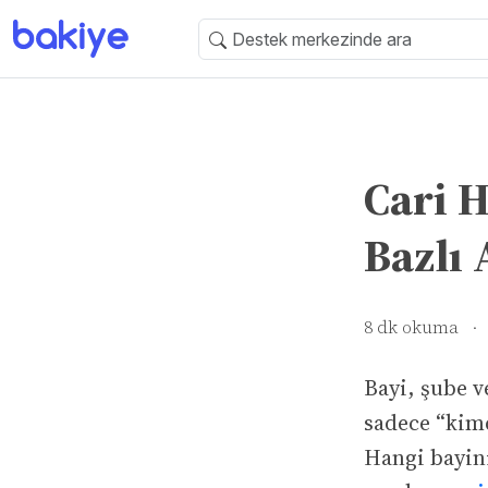
Cari H
Bazlı 
8 dk okuma
·
Bayi, şube ve
sadece “kimd
Hangi bayini