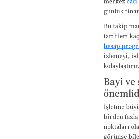
merkez
cari
günlük fina
Bu takip man
tarihleri ka
hesap prog
izlemeyi, ö
kolaylaştırır
Bayi ve 
önemlid
İşletme büyü
birden fazla
noktaları ol
görünse bile