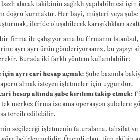
bazlı alacak takibinin sağlıklı yapılabilmesi için 
nı doğru kurmaktır. Her bayi, müşteri veya şube i
uşturmak, ileride oluşabilecek karışıklıkları azalt
bir firma ile çalışıyor ama bu firmanın İstanbul,
rine ayrı ayrı ürün gönderiyorsanız, bu yapıyı s
rekir. Burada iki farklı yöntem kullanılabilir:
 için ayrı cari hesap açmak:
Şube bazında bakiye
 raporu almak isteyen işletmeler için uygundur.
ari hesap altında şube kırılımı takip etmek:
Fi
tek merkez firma ise ama operasyon şubelere g
sa tercih edilebilir.
in seçileceği işletmenin faturalama, tahsilat v
a göre belirlenmelidir. Önemli olan, tüm ekibin a