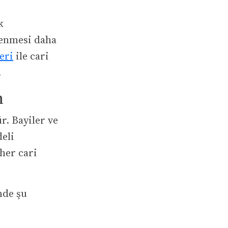
k
zlenmesi daha
eri
ile cari
.
n
r. Bayiler ve
deli
 her cari
nde şu