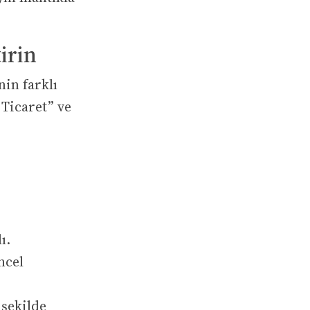
irin
nin farklı
Ticaret” ve
ı.
üncel
 şekilde