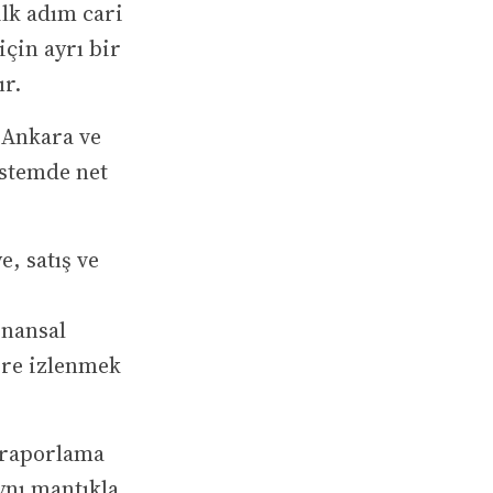
ilk adım cari
çin ayrı bir
ır.
 Ankara ve
istemde net
, satış ve
nansal
öre izlenmek
e raporlama
ynı mantıkla