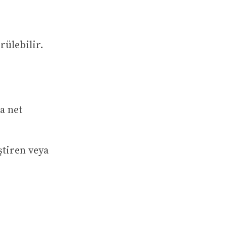
rülebilir.
a net
ştiren veya